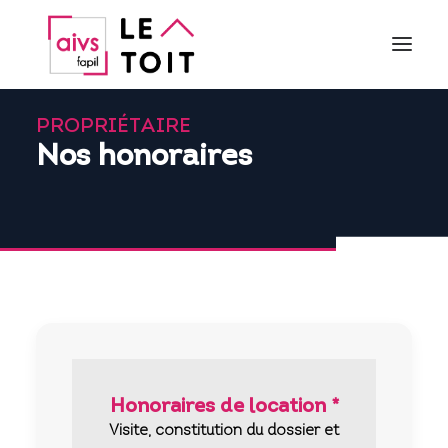
PROPRIÉTAIRE
QUI SOMMES NOUS ?
Nos honoraires
PROPRIÉTAIRE
LOCATAIRE
PARTENAIRES
CONTACT
ACTUALITÉS
Vous connecter
Honoraires de location *
Visite, constitution du dossier et