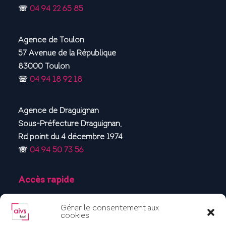
☏
04 94 22 65 85
Agence de Toulon
57 Avenue de la République
83000 Toulon
☏
04 94 18 92 18
Agence de Draguignan
Sous-Préfecture Draguignan,
Rd point du 4 décembre 1974
☏
04 94 50 73 56
Accès rapide
Accueil
Gérer le consentement aux
Qui sommes-nous ?
cookies