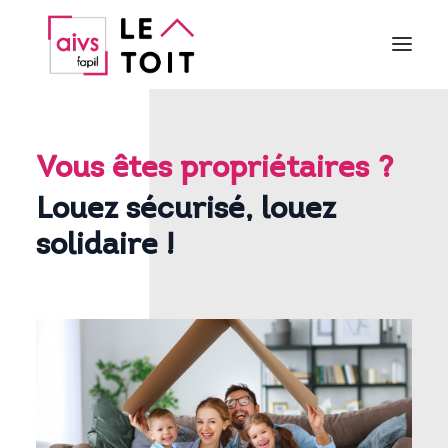
QUI SOMMES NOUS ?
PROPRIÉTAIRE
Vous
êtes
propriétaires
?
LOCATAIRE
Louez sécurisé, louez
PARTENAIRES
solidaire !
CONTACT
ACTUALITÉS
Vous connecter