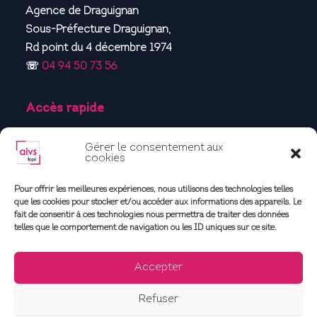
Agence de Draguignan
Sous-Préfecture Draguignan,
Rd point du 4 décembre 1974
☏
04 94 50 73 56
Accès rapide
Accueil
Gérer le consentement aux
Qui sommes-nous ?
cookies
Propriétaire
Pour offrir les meilleures expériences, nous utilisons des technologies telles
Locataire
que les cookies pour stocker et/ou accéder aux informations des appareils. Le
Contact
fait de consentir à ces technologies nous permettra de traiter des données
telles que le comportement de navigation ou les ID uniques sur ce site.
Vous connecter
Actualités
Accepter
Refuser
Mentions légales
| Politique de confidentialité