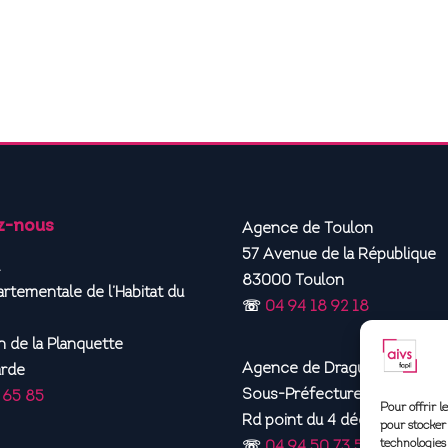
z-nous
Agence de Toulon
57 Avenue de la République
83000 Toulon
rtementale de l’Habitat du
☏
04 94 18 92 18
 de la Planquette
Agence de Draguignan
arde
Sous-Préfecture Draguignan,
 65 85
Pour offrir l
Rd point du 4 décembre 197
pour stocker 
technologies
☏
04 94 50 73 56